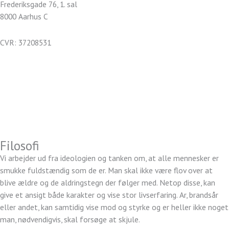
Frederiksgade 76, 1. sal
8000 Aarhus C
CVR: 37208531
kontakt@bylysholt.dk
Tlf.: +45 40 88 08 00
Handelsbetingelser
Persondatapolitik
Filosofi
Vi arbejder ud fra ideologien og tanken om, at alle mennesker er
smukke fuldstændig som de er. Man skal ikke være flov over at
blive ældre og de aldringstegn der følger med. Netop disse, kan
give et ansigt både karakter og vise stor livserfaring. Ar, brandsår
eller andet, kan samtidig vise mod og styrke og er heller ikke noget
man, nødvendigvis, skal forsøge at skjule.