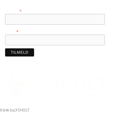
*
Fornavn
*
E-mail
Klinik byLYSHOLT