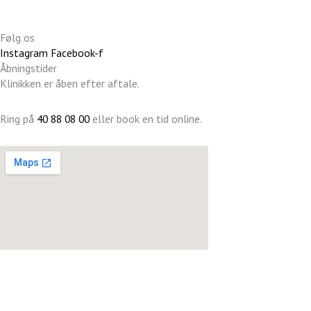
Følg os
Instagram
Facebook-f
Åbningstider
Klinikken er åben efter aftale.
Ring på
40 88 08 00
eller book en tid online.
Vi bruger cookies!
Vi bruger cookies for at give dig den bedst mulige oplevelse. Du