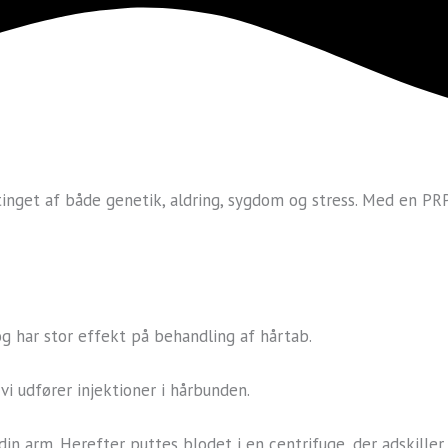
nget af både genetik, aldring, sygdom og stress. Med en P
g har stor effekt på behandling af hårtab.
vi udfører injektioner i hårbunden.
in arm. Herefter puttes blodet i en centrifuge, der adskiller