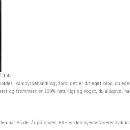
årtab
ldes “vampyrbehandling”, fordi det er dit eget blod, du egen
først og fremmest er 100% naturligt og noget, du alligevel ha
en har en del år på bagen. PRF er den nyeste videreudvikling