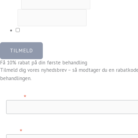
Fornavn
*
E-mail
*
Ja tak, jeg vil gerne tilmeldes og modtage rabatkod
TILMELD
Få 10% rabat på din første behandling
Tilmeld dig vores nyhedsbrev – så modtager du en rabatkode, 
behandlingen.
*
Fornavn
*
E-mail