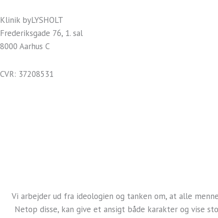
Klinik byLYSHOLT
Frederiksgade 76, 1. sal
8000 Aarhus C
CVR: 37208531
kontakt@bylysholt.dk
Tlf.: +45 40 88 08 00
Handelsbetingelser
Persondatapolitik
Vi arbejder ud fra ideologien og tanken om, at alle menn
Netop disse, kan give et ansigt både karakter og vise sto