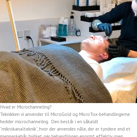
Hvad er Microchanneling?
Teknikken vi anvender til MicroGold og MicroTox-behandlingerne
hedder microchanneling. Den består i en såkaldt
“mikrokanalteknik”, hvor der anvendes nåle, der er tyndere end et
menneskehår, hvilket gør behandlingen enormt effektiv, men