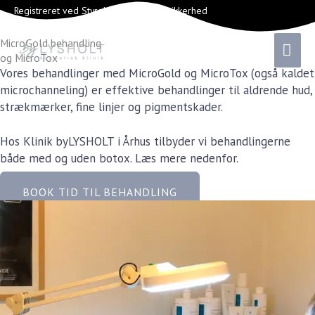
Gå
Registreret ved Styrelsen for Patientsikkerhed
til
indholdet
HOV
MicroGold behandling
og MicroTox
Vores behandlinger med MicroGold og MicroTox (også kaldet
microchanneling) er effektive behandlinger til aldrende hud,
strækmærker, fine linjer og pigmentskader.
Hos Klinik byLYSHOLT i Århus tilbyder vi behandlingerne
både med og uden botox. Læs mere nedenfor.
BOOK TID TIL BEHANDLING