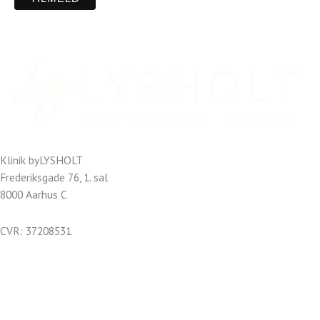
Klinik byLYSHOLT
Frederiksgade 76, 1. sal
8000 Aarhus C
CVR: 37208531
kontakt@bylysholt.dk
Tlf.: +45 40 88 08 00