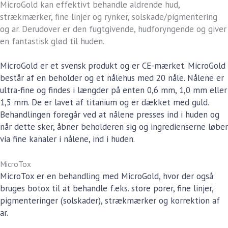
MicroGold kan effektivt behandle aldrende hud,
strækmærker, fine linjer og rynker, solskade/pigmentering
og ar. Derudover er den fugtgivende, hudforyngende og giver
en fantastisk glød til huden.
MicroGold er et svensk produkt og er CE-mærket. MicroGold
består af en beholder og et nålehus med 20 nåle. Nålene er
ultra-fine og findes i længder på enten 0,6 mm, 1,0 mm eller
1,5 mm. De er lavet af titanium og er dækket med guld.
Behandlingen foregår ved at nålene presses ind i huden og
når dette sker, åbner beholderen sig og ingredienserne løber
via fine kanaler i nålene, ind i huden.
MicroTox
MicroTox er en behandling med MicroGold, hvor der også
bruges botox til at behandle f.eks. store porer, fine linjer,
pigmenteringer (solskader), strækmærker og korrektion af
ar.