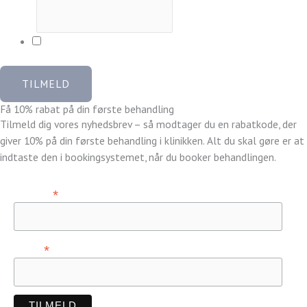
E-mail
*
Ja tak, jeg vil gerne tilmeldes og modtage rabatkoden
TILMELD
Få 10% rabat på din første behandling
Tilmeld dig vores nyhedsbrev – så modtager du en rabatkode, der
giver 10% på din første behandling i klinikken. Alt du skal gøre er at
indtaste den i bookingsystemet, når du booker behandlingen.
*
Fornavn
*
E-mail