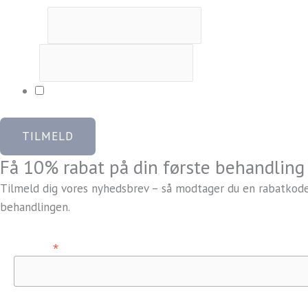
Fornavn
*
E-mail
*
Ja tak, jeg vil gerne tilmeldes og modtage rabatkod
TILMELD
Få 10% rabat på din første behandling
Tilmeld dig vores nyhedsbrev – så modtager du en rabatkode, 
behandlingen.
*
Fornavn