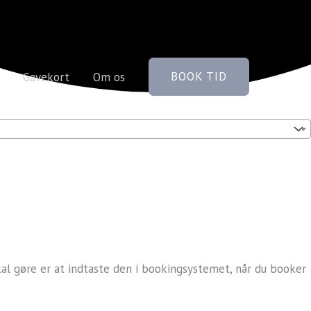
BOOK TID
Gavekort
Om os
kal gøre er at indtaste den i bookingsystemet, når du booker