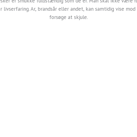
esker er smukke fuldstændig som de er. Man skal ikke være fl
r livserfaring. Ar, brandsår eller andet, kan samtidig vise mod
forsøge at skjule.