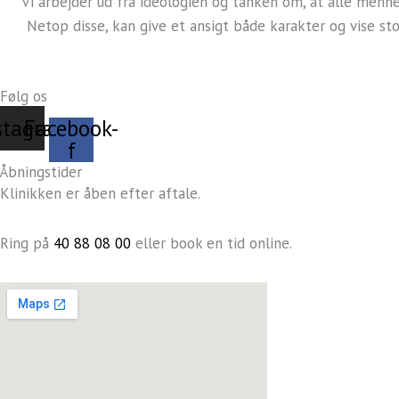
Vi arbejder ud fra ideologien og tanken om, at alle menn
Netop disse, kan give et ansigt både karakter og vise sto
Følg os
stagram
Facebook-
f
Åbningstider
Klinikken er åben efter aftale.
Ring på
40 88 08 00
eller book en tid online.