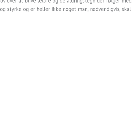
ov over at blive ældre og de aldringstegn der følger med.
 og styrke og er heller ikke noget man, nødvendigvis, skal