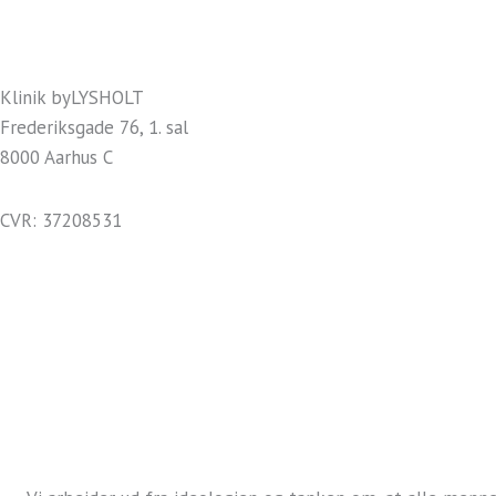
Klinik byLYSHOLT
Frederiksgade 76, 1. sal
8000 Aarhus C
CVR: 37208531
kontakt@bylysholt.dk
Tlf.: +45 40 88 08 00
Handelsbetingelser
Persondatapolitik