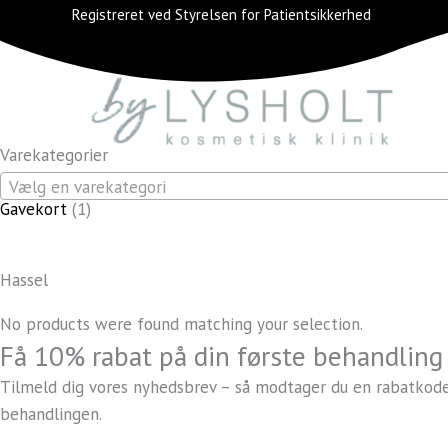
Gå
1
Registreret ved Styrelsen for Patientsikkerhed
til
v
indholdet
a
r
e
Varekategorier
Vælg en varekategori
Gavekort
1
Hassel
No products were found matching your selection.
Få 10% rabat på din første behandling
Tilmeld dig vores nyhedsbrev – så modtager du en rabatkode, 
behandlingen.