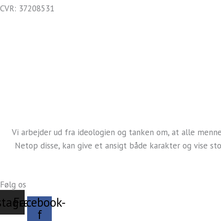
CVR: 37208531
kontakt@bylysholt.dk
Tlf.: +45 40 88 08 00
Handelsbetingelser
Persondatapolitik
Vi arbejder ud fra ideologien og tanken om, at alle menn
Netop disse, kan give et ansigt både karakter og vise sto
Følg os
stagram
Facebook-
f