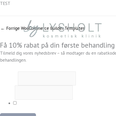
Gå
TEST
Registreret ved Styrelsen for Patientsikkerhed
til
indholdet
←
Forrige WooCommerce Builder Templates
Få 10% rabat på din første behandling
Tilmeld dig vores nyhedsbrev – så modtager du en rabatkode, 
behandlingen.
Fornavn
*
E-mail
*
Ja tak, jeg vil gerne tilmeldes og modtage rabatkod