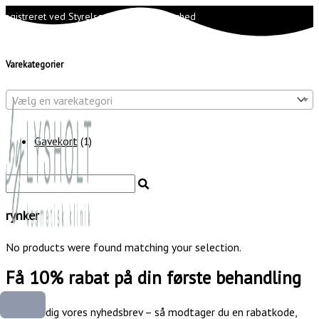
Gå
1
Registreret ved Styrelsen for Patientsikkerhed
til
v
HOVEDMENU
indholdet
a
r
Varekategorier
e
Vælg en varekategori
Gavekort
1
rynker
No products were found matching your selection.
Få 10% rabat på din første behandling
Tilmeld dig vores nyhedsbrev – så modtager du en rabatkode,